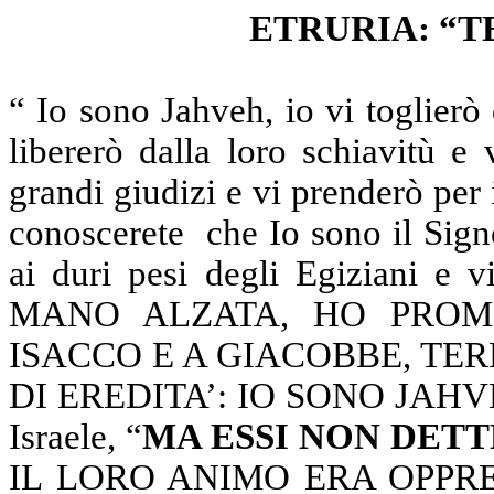
ETRURIA: “
“ Io sono Jahveh, io vi toglierò 
libererò dalla loro schiavitù e 
grandi giudizi e vi prenderò per 
conoscerete
che Io sono il Sign
ai duri pesi degli Egiziani 
MANO ALZATA, HO PROM
ISACCO E A GIACOBBE, TER
DI EREDITA’: IO SONO JAHVEH!”
Israele, “
MA ESSI NON DETT
IL LORO ANIMO ERA OPPR