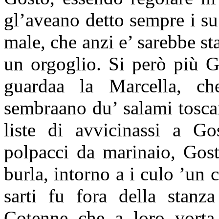
gl’aveano detto sempre i su
male, che anzi e’ sarebbe s
un orgoglio. Si però più G
guardaa
la Marcella
, ch
sembraano du’ salami tosc
liste di avvicinassi a G
polpacci da marinaio, Gost
burla, intorno a i culo ’un 
sarti fu fora della stanz
Cotenne che a loro vorta 