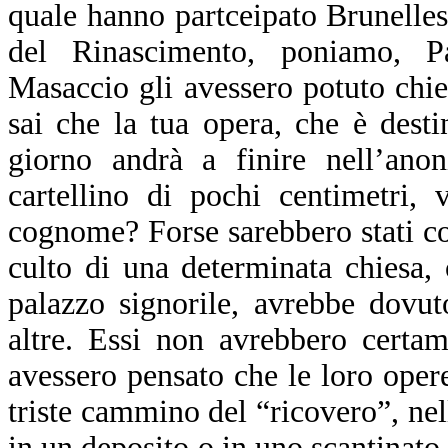
quale hanno partceipato Brunellesc
del Rinascimento, poniamo, Pa
Masaccio gli avessero potuto chie
sai che la tua opera, che è destin
giorno andrà a finire nell’an
cartellino di pochi centimetri,
cognome? Forse sarebbero stati con
culto di una determinata chiesa, 
palazzo signorile, avrebbe dovu
altre. Essi non avrebbero certam
avessero pensato che le loro opere
triste cammino del “ricovero”, ne
in un deposito o in uno scantinato