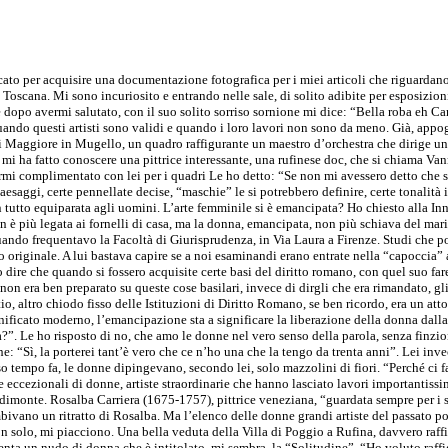
cato per acquisire una documentazione fotografica per i miei articoli che riguardan
Toscana. Mi sono incuriosito e entrando nelle sale, di solito adibite per esposizioni
 e dopo avermi salutato, con il suo solito sorriso sornione mi dice: “Bella roba eh C
e quando questi artisti sono validi e quando i loro lavori non sono da meno. Già, app
ni Maggiore in Mugello, un quadro raffigurante un maestro d’orchestra che dirige 
mi ha fatto conoscere una pittrice interessante, una rufinese doc, che si chiama Van
sermi complimentato con lei per i quadri Le ho detto: “Se non mi avessero detto che s
ti paesaggi, certe pennellate decise, “maschie” le si potrebbero definire, certe tonali
n tutto equiparata agli uomini. L’arte femminile si è emancipata? Ho chiesto alla Inn
on è più legata ai fornelli di casa, ma la donna, emancipata, non più schiava del ma
ando frequentavo la Facoltà di Giurisprudenza, in Via Laura a Firenze. Studi che po
o originale. A lui bastava capire se a noi esaminandi erano entrate nella “capoccia” 
o dire che quando si fossero acquisite certe basi del diritto romano, con quel suo far
n era ben preparato su queste cose basilari, invece di dirgli che era rimandato, gl
io, altro chiodo fisso delle Istituzioni di Diritto Romano, se ben ricordo, era un att
ignificato moderno, l’emancipazione sta a significare la liberazione della donna dalla
. Le ho risposto di no, che amo le donne nel vero senso della parola, senza finzion
e: “Sì, la porterei tant’è vero che ce n’ho una che la tengo da trenta anni”. Lei inv
 tempo fa, le donne dipingevano, secondo lei, solo mazzolini di fiori. “Perché ci fa
ccezionali di donne, artiste straordinarie che hanno lasciato lavori importantissim
monte. Rosalba Carriera (1675-1757), pittrice veneziana, “guardata sempre per i suo
ambivano un ritratto di Rosalba. Ma l’elenco delle donne grandi artiste del passato p
n solo, mi piacciono. Una bella veduta della Villa di Poggio a Rufina, davvero raffi
senta un nudo di donna che è intitolato, mi sembra, la “Solitudine”. “Ho voluto raff