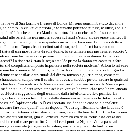
o la Pieve di San Lorino e il paese di Londa. Mi sono quasi imbattuto davanti a
, ho notato un via vai di persone, che stavano portando pitture, sculture, ecc. Ho
ampidori?”. Io che conosco Manlio, so prima di tutto che lui è nel suo centro
oggiati alle pareti, ma non ancora appese sui muri c’erano alcune opere meritevoli
una grande orchestra, un tenero quadro con madre e bambino. Dopo aver detto a
na Innocenti. Dopo alcuni preliminari d’uso, nella quale mi ha raccontato in
i tratta di una mostra fatta da sole donne, io certamente non me ne sarei accorto”.
tà intense, non facevano certo pensare che l’autore fosse una donna. In un certo
ocenti? La risposta è stata la seguente: “Se prima la donna era costretta a fare
rito, si è conquistata un posto importante nella società moderna”. Allora io mi sono
i non ho terminato. Mi ricordo, tra l’atro di aver dato un esame con Giorgio La
alcune cose basilari e strutturali del diritto romano e giustinianeo, come per
e francescano, sempre con il sorriso in bocca, si sarebbe potuto andare in qualsiasi
i chiedeva: “Sei andato alla Messa stamattina? Ecco, vai prima alla Messa e poi
o mediante il quale un servo, uno schiavo veniva liberato, cioè reso libero, ancora
 cosiddetta soggezione degli uomini e dalla inferiorità civile e politica. La
i, e che amo soprattutto il bene delle donne stesse. Dopo una battutaccia della
ece era dell’opinione che io l’avrei portata una donna in casa solo per alcuni
cevano fare solo quelli”, mi ha risposto. “Cosa significa allora, che la donna è
i. Parlo di Artemisia Gentileschi, romana, nata sulla fine del 1500 che lascia una
i aspetti più facili, grazia, leziosità, morbidezza delle forme e dolcezza del
otrebbe continuare per molto. Chiariti certi punti la Signora Vanna passa ad
nata, davvero elegante, senza forzature, senza la voglia di sbalordire, ma
igurare, questa donna giovane, seminuda, inserita in un ambiente notturno, per