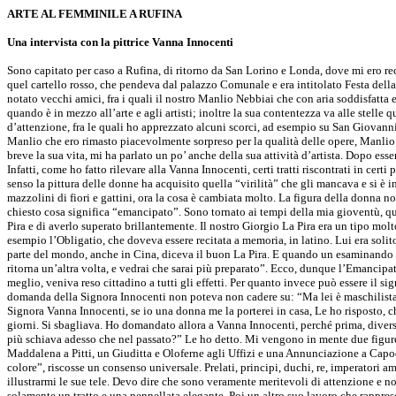
ARTE AL FEMMINILE A RUFINA
Una intervista con la pittrice Vanna Innocenti
Sono capitato per caso a Rufina, di ritorno da San Lorino e Londa, dove mi ero re
quel cartello rosso, che pendeva dal palazzo Comunale e era intitolato Festa della 
notato vecchi amici, fra i quali il nostro Manlio Nebbiai che con aria soddisfatta
quando è in mezzo all’arte e agli artisti; inoltre la sua contentezza va alle stell
d’attenzione, fra le quali ho apprezzato alcuni scorci, ad esempio su San Giovan
Manlio che ero rimasto piacevolmente sorpreso per la qualità delle opere, Manlio 
breve la sua vita, mi ha parlato un po’ anche della sua attività d’artista. Dopo es
Infatti, come ho fatto rilevare alla Vanna Innocenti, certi tratti riscontrati in cer
senso la pittura delle donne ha acquisito quella “virilità” che gli mancava e si è i
mazzolini di fiori e gattini, ora la cosa è cambiata molto. La figura della donna n
chiesto cosa significa “emancipato”. Sono tornato ai tempi della mia gioventù, qu
Pira e di averlo superato brillantemente. Il nostro Giorgio La Pira era un tipo molt
esempio l’Obligatio, che doveva essere recitata a memoria, in latino. Lui era solit
parte del mondo, anche in Cina, diceva il buon La Pira. E quando un esaminando no
ritorna un’altra volta, e vedrai che sarai più preparato”. Ecco, dunque l’Emancipat
meglio, veniva reso cittadino a tutti gli effetti. Per quanto invece può essere il s
domanda della Signora Innocenti non poteva non cadere su: “Ma lei è maschilista?”
Signora Vanna Innocenti, se io una donna me la porterei in casa, Le ho risposto, ch
giorni. Si sbagliava. Ho domandato allora a Vanna Innocenti, perché prima, diverso
più schiava adesso che nel passato?” Le ho detto. Mi vengono in mente due figure e
Maddalena a Pitti, un Giuditta e Oloferne agli Uffizi e una Annunciazione a Capodi
colore”, riscosse un consenso universale. Prelati, principi, duchi, re, imperatori 
illustrarmi le sue tele. Devo dire che sono veramente meritevoli di attenzione e no
solamente un tratto e una pennellata elegante. Poi un altro suo lavoro che rappre