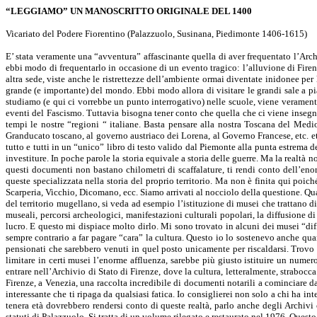
“LEGGIAMO” UN MANOSCRITTO ORIGINALE DEL 1400
Vicariato del Podere Fiorentino (Palazzuolo, Susinana, Piedimonte 1406-1615)
E’ stata veramente una “avventura” affascinante quella di aver frequentato l’Arc
ebbi modo di frequentarlo in occasione di un evento tragico: l’alluvione di Firenz
altra sede, viste anche le ristrettezze dell’ambiente ormai diventate inidonee per
grande (e importante) del mondo. Ebbi modo allora di visitare le grandi sale a pi
studiamo (e qui ci vorrebbe un punto interrogativo) nelle scuole, viene veramente 
eventi del Fascismo. Tuttavia bisogna tener conto che quella che ci viene insegnata
tempi le nostre “regioni “ italiane. Basta pensare alla nostra Toscana del Medio
Granducato toscano, al governo austriaco dei Lorena, al Governo Francese, etc. etc
tutto e tutti in un “unico” libro di testo valido dal Piemonte alla punta estrema dell
investiture. In poche parole la storia equivale a storia delle guerre. Ma la realtà 
questi documenti non bastano chilometri di scaffalature, ti rendi conto dell’enor
queste specializzata nella storia del proprio territorio. Ma non è finita qui p
Scarperia, Vicchio, Dicomano, ecc. Siamo arrivati al nocciolo della questione. Qua
del territorio mugellano, si veda ad esempio l’istituzione di musei che trattano di
museali, percorsi archeologici, manifestazioni culturali popolari, la diffusione di 
lucro. E questo mi dispiace molto dirlo. Mi sono trovato in alcuni dei musei “diff
sempre contrario a far pagare “cara” la cultura. Questo io lo sostenevo anche quan
pensionati che sarebbero venuti in quel posto unicamente per riscaldarsi. Trovo 
limitare in certi musei l’enorme affluenza, sarebbe più giusto istituire un numer
entrare nell’Archivio di Stato di Firenze, dove la cultura, letteralmente, strabocca
Firenze, a Venezia, una raccolta incredibile di documenti notarili a cominciare dal 
interessante che ti ripaga da qualsiasi fatica. Io consiglierei non solo a chi ha in
tenera età dovrebbero rendersi conto di queste realtà, parlo anche degli Archiv
statuti di Palazzuolo. Si tratta di un volume rilegato e restaurato nel 1976. Quest