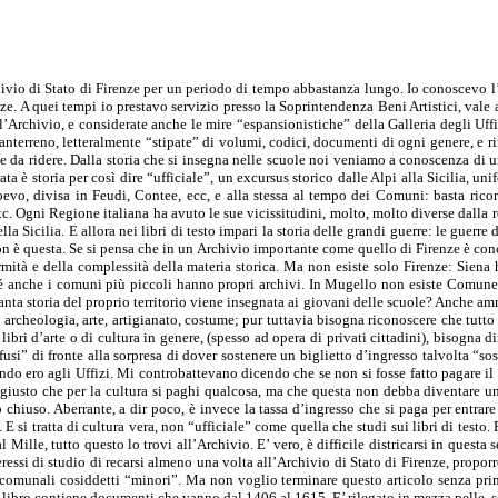
hivio di Stato di Firenze per un periodo di tempo abbastanza lungo. Io conoscevo l’
e. A quei tempi io prestavo servizio presso la Soprintendenza Beni Artistici, vale a 
 l’Archivio, e considerate anche le mire “espansionistiche” della Galleria degli Uf
anterreno, letteralmente “stipate” di volumi, codici, documenti di ogni genere, e ri
da ridere. Dalla storia che si insegna nelle scuole noi veniamo a conoscenza di una p
 è storia per così dire “ufficiale”, un excursus storico dalle Alpi alla Sicilia, uni
evo, divisa in Feudi, Contee, ecc, e alla stessa al tempo dei Comuni: basta ricor
. Ogni Regione italiana ha avuto le sue vicissitudini, molto, molto diverse dalla r
a Sicilia. E allora nei libri di testo impari la storia delle grandi guerre: le guerre 
non è questa. Se si pensa che in un Archivio importante come quello di Firenze è conce
mità e della complessità della materia storica. Ma non esiste solo Firenze: Siena ha
oiché anche i comuni più piccoli hanno propri archivi. In Mugello non esiste Comu
nta storia del proprio territorio viene insegnata ai giovani delle scuole? Anche amm
 archeologia, arte, artigianato, costume; pur tuttavia bisogna riconoscere che tutto c
libri d’arte o di cultura in genere, (spesso ad opera di privati cittadini), bisogna 
usi” di fronte alla sorpresa di dover sostenere un biglietto d’ingresso talvolta “s
do ero agli Uffizi. Mi controbattevano dicendo che se non si fosse fatto pagare il 
giusto che per la cultura si paghi qualcosa, ma che questa non debba diventare una
o chiuso. Aberrante, a dir poco, è invece la tassa d’ingresso che si paga per entra
. E si tratta di cultura vera, non “ufficiale” come quella che studi sui libri di testo
Mille, tutto questo lo trovi all’Archivio. E’ vero, è difficile districarsi in questa
teressi di studio di recarsi almeno una volta all’Archivio di Stato di Firenze, proporr
i comunali cosiddetti “minori”. Ma non voglio terminare questo articolo senza prim
o libro contiene documenti che vanno dal 1406 al 1615. E’ rilegato in mezza pelle, se