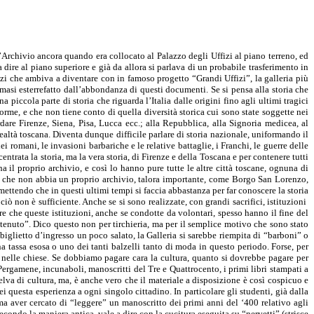
Archivio ancora quando era collocato al Palazzo degli Uffizi al piano terreno, ed
dire al piano superiore e già da allora si parlava di un probabile trasferimento in
fizi che ambiva a diventare con in famoso progetto “Grandi Uffizi”, la galleria più
masi esterrefatto dall’abbondanza di questi documenti. Se si pensa alla storia che
iccola parte di storia che riguarda l’Italia dalle origini fino agli ultimi tragici
forme, e che non tiene conto di quella diversità storica cui sono state soggette nei
dare Firenze, Siena, Pisa, Lucca ecc.; alla Repubblica, alla Signoria medicea, al
ealtà toscana. Diventa dunque difficile parlare di storia nazionale, uniformando il
dei romani, le invasioni barbariche e le relative battaglie, i Franchi, le guerre delle
ntrata la storia, ma la vera storia, di Firenze e della Toscana e per contenere tutti
 il proprio archivio, e così lo hanno pure tutte le altre città toscane, ognuna di
ne che non abbia un proprio archivio, talora importante, come Borgo San Lorenzo,
ettendo che in questi ultimi tempi si faccia abbastanza per far conoscere la storia
iò non è sufficiente. Anche se si sono realizzate, con grandi sacrifici, istituzioni
dire che queste istituzioni, anche se condotte da volontari, spesso hanno il fine del
ostenuto”. Dico questo non per tirchieria, ma per il semplice motivo che sono stato
biglietto d’ingresso un poco salato, la Galleria si sarebbe riempita di “barboni” o
 tassa esosa o uno dei tanti balzelli tanto di moda in questo periodo. Forse, per
re nelle chiese. Se dobbiamo pagare cara la cultura, quanto si dovrebbe pagare per
. Pergamene, incunaboli, manoscritti del Tre e Quattrocento, i primi libri stampati a
 selva di cultura, ma, è anche vero che il materiale a disposizione è così cospicuo e
ei questa esperienza a ogni singolo cittadino. In particolare gli studenti, già dalla
a aver cercato di “leggere” un manoscritto dei primi anni del ‘400 relativo agli
condo la maniera antica, vale a dire con la cucitura eseguita su “nervetti” (strisce