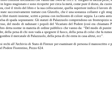
o in legno stagionato e sono ricoperte per circa la metà, come pure il dorso, da cuoi
ura, cioè il titolo del libro e la sua collocazione, quella superiore indica il lavoro
ate successivamente trattate con Glutofix, che è una sostanza collante e gli strapp
libri riuniti insieme, scritti a penna con inchiostro di colore seppia. La carta antica
elsa di spada soprastante. Gli statuti di Palazzuolo comprendono un frontespizio scr
stesso, del modo di radunare i popoli del Vicariato del Podere (così era chiamato P
zo libro detta norme in materia di ordine pubblico che vanno da: “Del modo di punire i
re, della pena di chi non vada a spegnere il fuoco, della pena di colui che fa rumore
gombra il mercatale di Palazzuolo, della pena di chi entra in casa altrui, ecc”.
 si rechi all’Archivio di Stato di Firenze per esaminare di persona il manoscritto e 
el Podere Fiorentino, Pezzo 624.