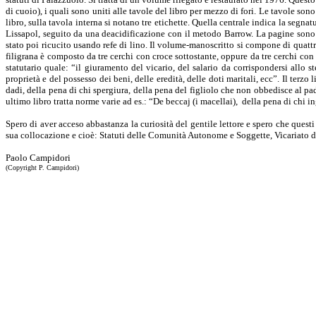
di cuoio), i quali sono uniti alle tavole del libro per mezzo di fori. Le tavole son
libro, sulla tavola interna si notano tre etichette. Quella centrale indica la segnat
Lissapol, seguito da una deacidificazione con il metodo Barrow. La pagine sono st
stato poi ricucito usando refe di lino. Il volume-manoscritto si compone di quattro 
filigrana è composto da tre cerchi con croce sottostante, oppure da tre cerchi con 
statutario quale: “il giuramento del vicario, del salario da corrispondersi allo 
proprietà e del possesso dei beni, delle eredità, delle doti maritali, ecc”. Il ter
dadi, della pena di chi spergiura, della pena del figliolo che non obbedisce al pad
ultimo libro tratta norme varie ad es.: “De beccaj (i macellai), della pena di chi in
Spero di aver acceso abbastanza la curiosità del gentile lettore e spero che questi
sua collocazione e cioè: Statuti delle Comunità Autonome e Soggette, Vicariato d
Paolo Campidori
(Copyright P. Campidori)