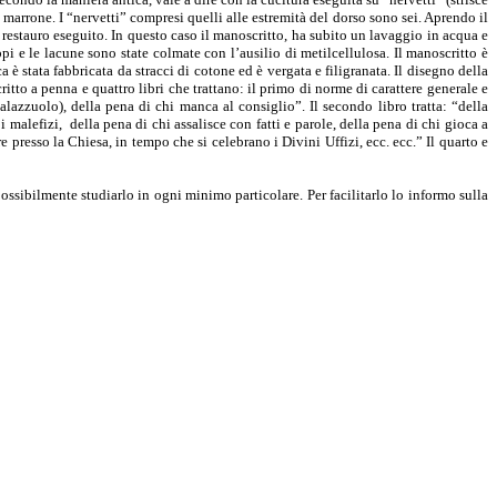
o marrone. I “nervetti” compresi quelli alle estremità del dorso sono sei. Aprendo il
 di restauro eseguito. In questo caso il manoscritto, ha subito un lavaggio in acqua e
i e le lacune sono state colmate con l’ausilio di metilcellulosa. Il manoscritto è
 è stata fabbricata da stracci di cotone ed è vergata e filigranata. Il disegno della
itto a penna e quattro libri che trattano: il primo di norme di carattere generale e
alazzuolo), della pena di chi manca al consiglio”. Il secondo libro tratta: “della
 malefizi, della pena di chi assalisce con fatti e parole, della pena di chi gioca a
 presso la Chiesa, in tempo che si celebrano i Divini Uffizi, ecc. ecc.” Il quarto e
possibilmente studiarlo in ogni minimo particolare. Per facilitarlo lo informo sulla