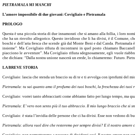
PIETRAMALA MI MANCHI
L’amore impossibile di due giovani: Covigliaio e Pietramala
PROLOGO
Questa è una piccola storia di due innamorati che si amano alla follia, i loro no
che ha un risvolto allegorico. Questo invidioso che li ha divisi, è il Comune, c
boschi e dell’aria fresca che scende già dal Monte Beni e dal Canda. Pietramala 
insieme”. Ma Covigliaio rifiuta di incontrarsi in quel posto chiamato Baccanella
piacciono le avventure”. Ma Covigliaio rifiuta sdegnosamente, egli vuole riabbracc
che dichiara: “Dalla nostra unione nascerà un erede, lo chiameremo: Futuro. Pietra
LA BREVE STORIA
Covigliaio: lascia che stenda un braccio su di te e ti avvolga con iprofumi del mio
Pietramala: tu sai quanto amo il profumo dei tuoi boschi, la freschezza dei tuoi
Covigliaio: vorrei tanto abbracciarti come abbiamo fatto per lungo tempo, ma qual
Pietramala: E’ vero non sento più il tuo abbraccio. Il mio lungo braccio che si 
Covigliaio: è stata l’invidia delle persone che ci ha divisi. Esse non vedono di 
Pietramala: allora vuol dire che resteremo per sempre divisi? E il nostro amore 
Covigliaio: non permetteremo a nessuno di dividerci così. Il nostro amore non sarà 