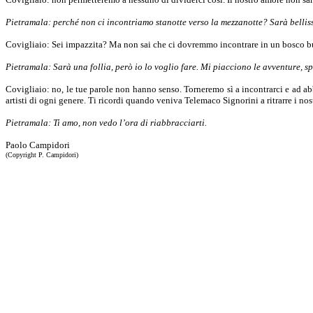
Pietramala: perché non ci incontriamo stanotte verso la mezzanotte? Sarà belliss
Covigliaio: Sei impazzita? Ma non sai che ci dovremmo incontrare in un bosco bui
Pietramala: Sarà una follia, però io lo voglio fare. Mi piacciono le avventure, spe
Covigliaio: no, le tue parole non hanno senso. Torneremo sì a incontrarci e ad abb
artisti di ogni genere. Ti ricordi quando veniva Telemaco Signorini a ritrarre i n
Pietramala: Ti amo, non vedo l’ora di riabbracciarti.
Paolo Campidori
(Copyright P. Campidori)