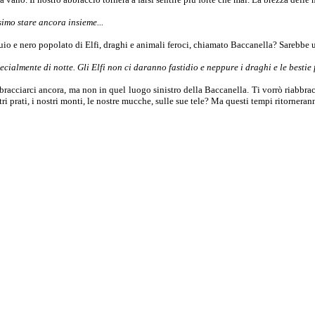
imo stare ancora insieme...
o e nero popolato di Elfi, draghi e animali feroci, chiamato Baccanella? Sarebbe u
cialmente di notte. Gli Elfi non ci daranno fastidio e neppure i draghi e le bestie 
racciarci ancora, ma non in quel luogo sinistro della Baccanella. Ti vorrò riabbracci
ostri prati, i nostri monti, le nostre mucche, sulle sue tele? Ma questi tempi ritorn