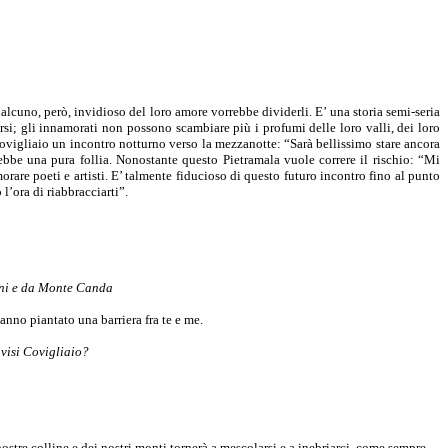
lcuno, però, invidioso del loro amore vorrebbe dividerli. E’ una storia semi-seria
si; gli innamorati non possono scambiare più i profumi delle loro valli, dei loro
ovigliaio un incontro notturno verso la mezzanotte: “Sarà bellissimo stare ancora
rebbe una pura follia. Nonostante questo Pietramala vuole correre il rischio: “Mi
rare poeti e artisti. E’ talmente fiducioso di questo futuro incontro fino al punto
’ora di riabbracciarti”.
beni e da Monte Canda
nno piantato una barriera fra te e me.
ivisi Covigliaio?
ostre colline e dei nostri monti tornerà a mescolarsi e a inebriarci, come sempre.