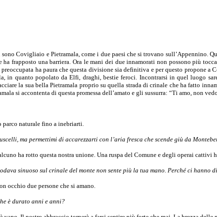
mi sono Covigliaio e Pietramala, come i due paesi che si trovano sull’Appennino. Qua
he ha frapposto una barriera. Ora le mani dei due innamorati non possono più toccar
è preoccupata ha paura che questa divisione sia definitiva e per questo propone a C
, in quanto popolato da Elfi, draghi, bestie feroci. Incontrarsi in quel luogo sa
iare la sua bella Pietramala proprio su quella strada di crinale che ha fatto innamo
mala si accontenta di questa promessa dell’amato e gli sussurra: “Ti amo, non vedo l
 parco naturale fino a inebriarti.
 ruscelli, ma permettimi di accarezzarti con l’aria fresca che scende giù da Monte
cuno ha rotto questa nostra unione. Una ruspa del Comune e degli operai cattivi ha
snodava sinuoso sul crinale del monte non sente più la tua mano. Perché ci hanno d
buon occhio due persone che si amano.
che è durato anni e anni?
vano. Il nostro abbraccio tornerà a farsi sentire più forte che mai. La brezza delle n