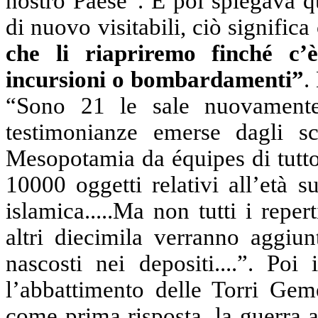
nostro Paese”. E poi spiegava q
di nuovo visitabili, ciò significa
che li riapriremo finché c’
incursioni o bombardamenti”
.
“Sono 21 le sale nuovamente 
testimonianze emerse dagli sca
Mesopotamia da équipes di tutto
10000 oggetti relativi all’età s
islamica.....Ma non tutti i repe
altri diecimila verranno aggiun
nascosti nei depositi....”. Poi
l’abbattimento delle Torri Gem
come prima risposta, la guerra 