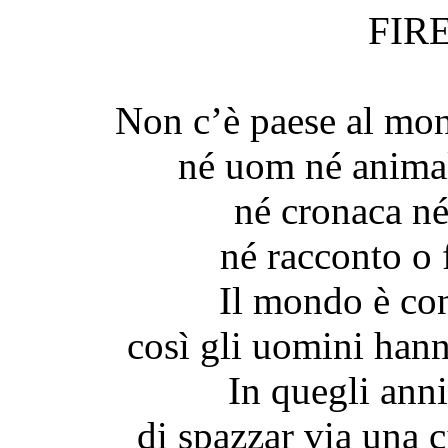
FIR
Non c’è paese al mon
né uom né animal
né cronaca né 
né racconto o 
Il mondo è co
così gli uomini hann
In quegli anni
di spazzar via una c