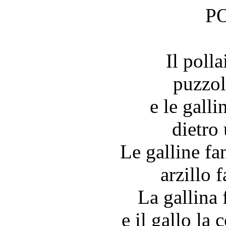
P
Il poll
puzzol
e le galli
dietro 
Le galline fa
arzillo f
La gallina 
e il gallo la 