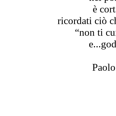
è cor
ricordati ciò c
“non ti cu
e...god
Paolo